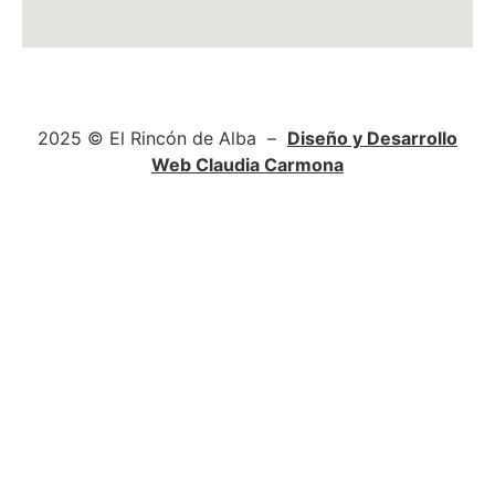
C/ Estación, 71, local Esquina, 13700 Tomelloso, Ciudad Real
2025 © El Rincón de Alba –
Diseño y Desarrollo
Web Claudia Carmona