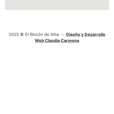
C/ Estación, 71, local Esquina, 13700 Tomelloso, Ciudad
Real
2025 © El Rincón de Alba –
Diseño y Desarrollo
Web Claudia Carmona